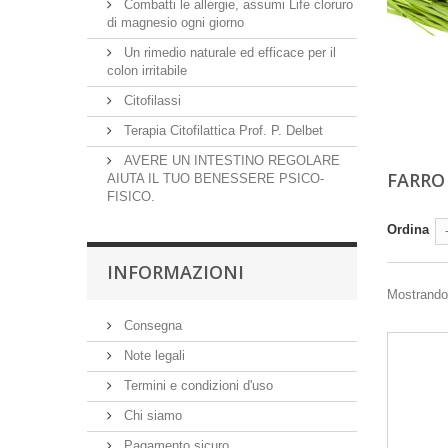
Combatti le allergie, assumi Life cloruro
di magnesio ogni giorno
Un rimedio naturale ed efficace per il
colon irritabile
Citofilassi
Terapia Citofilattica Prof. P. Delbet
AVERE UN INTESTINO REGOLARE
FARR
AIUTA IL TUO BENESSERE PSICO-
FISICO.
Ordina
INFORMAZIONI
Mostrando 1
Consegna
Note legali
Termini e condizioni d'uso
Chi siamo
Pagamento sicuro